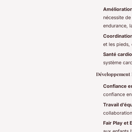
Amélioration
nécessite de
endurance, la
Coordination 
et les pieds
Santé cardio
système card
Développement P
Confiance e
confiance en
Travail d’éq
collaboratio
Fair Play et 
aux enfants l