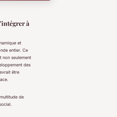
’intégrer à
ynamique et
nde entier. Ce
st non seulement
veloppement des
evrait être
cace.
 multitude de
ocial.