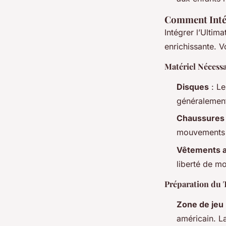
Comment Intég
Intégrer l’Ultim
enrichissante. V
Matériel Nécessa
Disques
: Le
généralement 
Chaussures 
mouvements 
Vêtements a
liberté de m
Préparation du 
Zone de jeu
américain. L