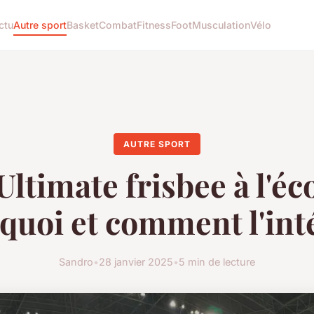
ctu
Autre sport
Basket
Combat
Fitness
Foot
Musculation
Vélo
AUTRE SPORT
Ultimate frisbee à l'éco
quoi et comment l'int
Sandro
•
28 janvier 2025
•
5 min de lecture