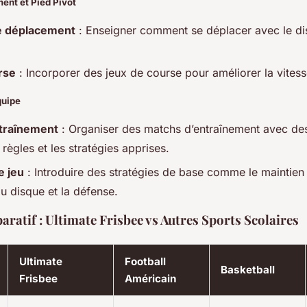
ent et Pied Pivot
e déplacement
: Enseigner comment se déplacer avec le dis
.
rse
: Incorporer des jeux de course pour améliorer la vitesse 
quipe
traînement
: Organiser des matchs d’entraînement avec de
 règles et les stratégies apprises.
e jeu
: Introduire des stratégies de base comme le maintien 
u disque et la défense.
ratif : Ultimate Frisbee vs Autres Sports Scolaires
Ultimate
Football
Basketball
Frisbee
Américain